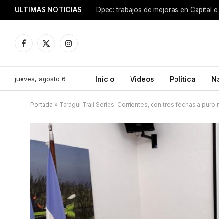
ULTIMAS NOTICIAS
Dpec: trabajos de mejoras en Capital e 
Facebook
X
Instagram
(Twitter)
jueves, agosto 6
Inicio
Videos
Política
N
Portada
»
Taragüi Trail Series: Corrientes, con tres fechas a puro 