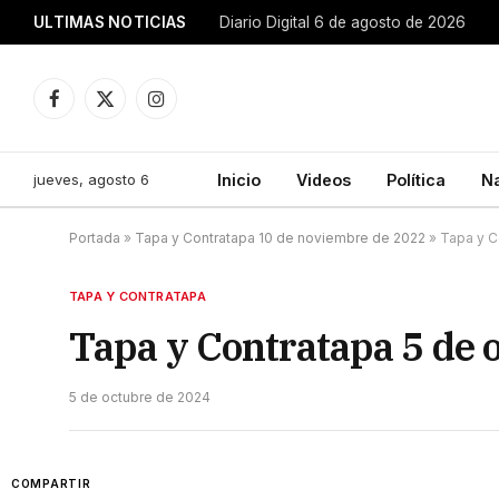
ULTIMAS NOTICIAS
Diario Digital 6 de agosto de 2026
Facebook
X
Instagram
(Twitter)
jueves, agosto 6
Inicio
Videos
Política
N
Portada
»
Tapa y Contratapa 10 de noviembre de 2022
»
Tapa y C
TAPA Y CONTRATAPA
Tapa y Contratapa 5 de 
5 de octubre de 2024
COMPARTIR