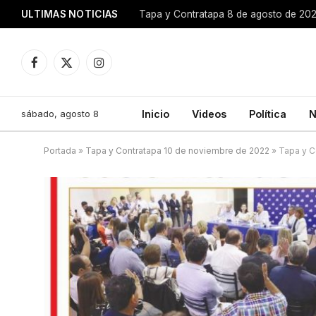
ULTIMAS NOTICIAS
Tapa y Contratapa 8 de agosto de 20
Facebook
X
Instagram
(Twitter)
sábado, agosto 8
Inicio
Videos
Política
N
Portada
»
Tapa y Contratapa 10 de noviembre de 2022
»
Tapa y C