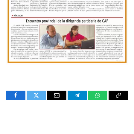
Facebook
Twitter
Email
Telegram
WhatsApp
Copy
Link