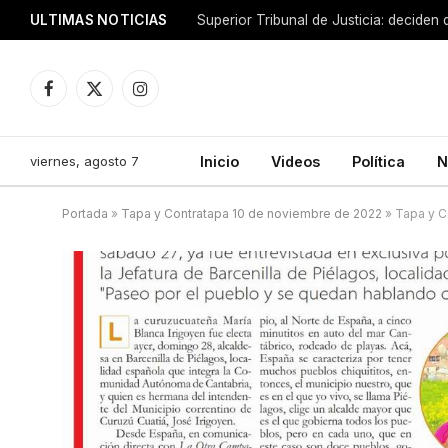
ULTIMAS NOTICIAS
Facebook
X
Instagram
(Twitter)
viernes, agosto 7
Inicio
Videos
Política
N
Portada
»
Tapa y Contratapa 10 de noviembre de 2022
»
Tapa y C