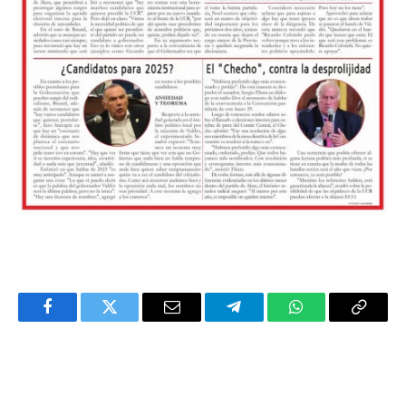
Facebook
Twitter
Email
Telegram
WhatsApp
Copy
Link