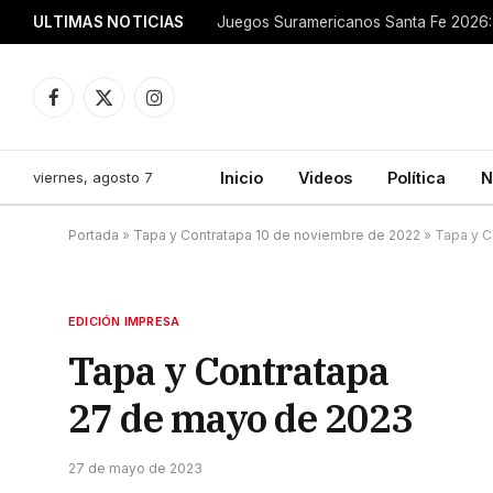
ULTIMAS NOTICIAS
Juegos Suramericanos Santa Fe 2026: 
Facebook
X
Instagram
(Twitter)
viernes, agosto 7
Inicio
Videos
Política
N
Portada
»
Tapa y Contratapa 10 de noviembre de 2022
»
Tapa y C
EDICIÓN IMPRESA
Tapa y Contratapa
27 de mayo de 2023
27 de mayo de 2023