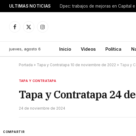
ULTIMAS NOTICIAS
Dpec: trabajos de mejoras en Capital e 
Facebook
X
Instagram
(Twitter)
jueves, agosto 6
Inicio
Videos
Política
N
Portada
»
Tapa y Contratapa 10 de noviembre de 2022
»
Tapa y C
TAPA Y CONTRATAPA
Tapa y Contratapa 24 d
24 de noviembre de 2024
COMPARTIR