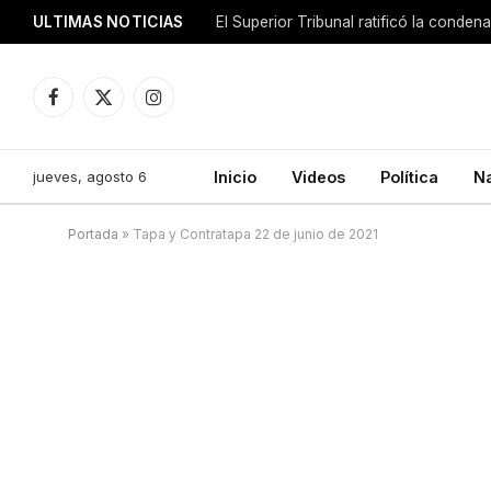
ULTIMAS NOTICIAS
El Superior Tribunal ratificó la conde
Facebook
X
Instagram
(Twitter)
jueves, agosto 6
Inicio
Videos
Política
N
Portada
»
Tapa y Contratapa 22 de junio de 2021