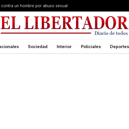
na contra un hombre por abuso sexual
acionales
Sociedad
Interior
Policiales
Deportes