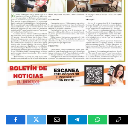
Facebook
Twitter
Email
Telegram
WhatsApp
Copy
Link