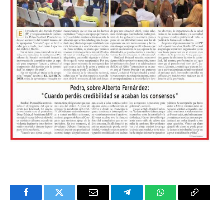
Facebook
Twitter
Email
Telegram
WhatsApp
Copy
Link