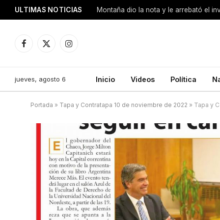
ULTIMAS NOTICIAS
Montaña dio la nota y le arrebató el i
Facebook
X
Instagram
(Twitter)
jueves, agosto 6
Inicio
Videos
Política
N
Portada
»
Tapa y Contratapa 10 de noviembre de 2022
»
Tapa y C