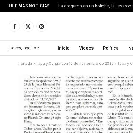
ULTIMAS NOTICIAS
Facebook
X
Instagram
(Twitter)
jueves, agosto 6
Inicio
Videos
Política
N
Portada
»
Tapa y Contratapa 10 de noviembre de 2022
»
Tapa y C