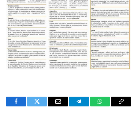
Facebook
Twitter
Email
Telegram
WhatsApp
Copy
Link