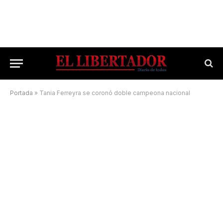
Portada
»
Tania Ferreyra se coronó doble campeona nacional