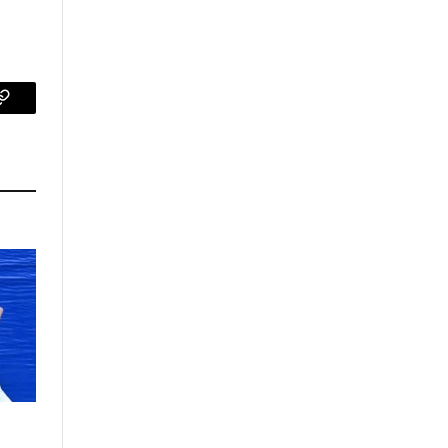
p
Copy
Link