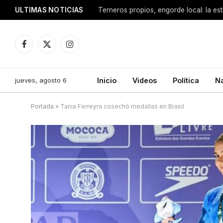
ULTIMAS NOTICIAS
Terneros propios, engorde local: la est
Facebook
X
Instagram
(Twitter)
jueves, agosto 6
Inicio
Videos
Política
N
Portada
»
Tania Ferreyra cosechó medallas en Brasil