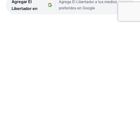
Agregar El
Agrega El Libertador a tus medios
preferidos en Google
Libertador en
Por una nueva fecha de la división NEA de la Liga
Federal de Básquet, El Tala recibe esta noche
desde las 22 a Sarmiento de Formosa, en el Coliseo
Verde ubicado en 25 de Mayo, esquina Santa Fe.
Fueron designados como árbitros, Juan Camaño y
César Bajeneta, mientras que como comisionada
técnica estará Alejandra Moreno.