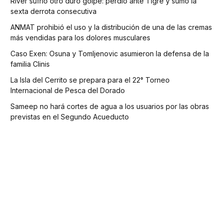
River sufrió otro duro golpe: perdió ante Tigre y sumó la
sexta derrota consecutiva
ANMAT prohibió el uso y la distribución de una de las cremas
más vendidas para los dolores musculares
Caso Exen: Osuna y Tomljenovic asumieron la defensa de la
familia Clinis
La Isla del Cerrito se prepara para el 22° Torneo
Internacional de Pesca del Dorado
Sameep no hará cortes de agua a los usuarios por las obras
previstas en el Segundo Acueducto