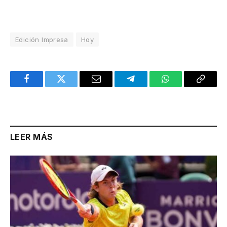
Edición Impresa
Hoy
Facebook
Twitter
Email
Telegram
WhatsApp
Copy
Link
LEER MÁS