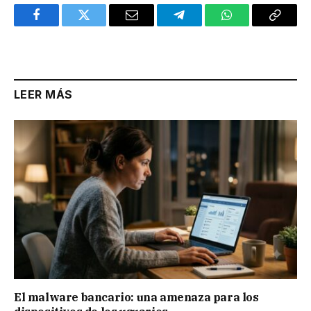
Facebook
Twitter
Email
Telegram
WhatsApp
Copy
Link
LEER MÁS
El malware bancario: una amenaza para los