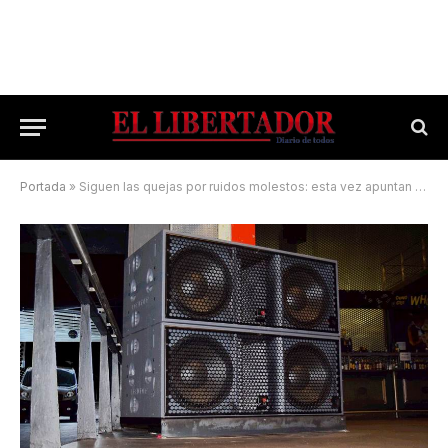
Portada
»
Siguen las quejas por ruidos molestos: esta vez apuntan contra un bar céntrico