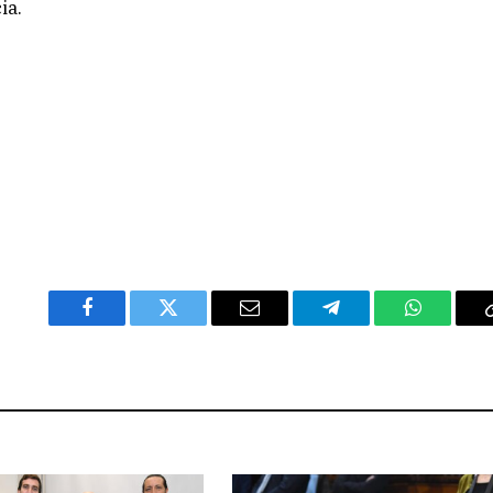
ia.
Facebook
Twitter
Email
Telegram
WhatsAp