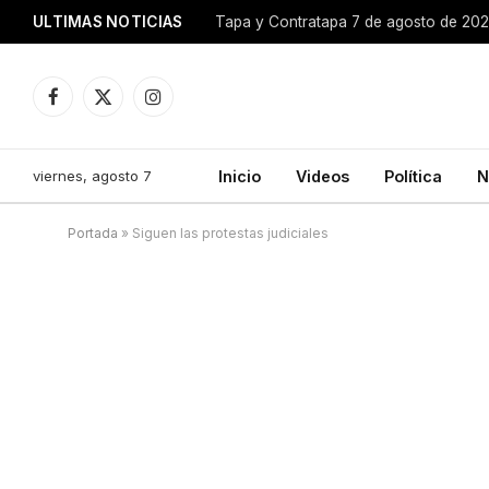
ULTIMAS NOTICIAS
Tapa y Contratapa 7 de agosto de 20
Facebook
X
Instagram
(Twitter)
viernes, agosto 7
Inicio
Videos
Política
N
Portada
»
Siguen las protestas judiciales