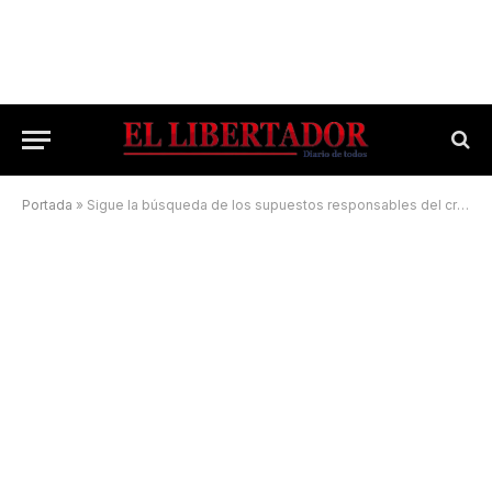
Portada
»
Sigue la búsqueda de los supuestos responsables del crimen que conmocionó Mocoretá