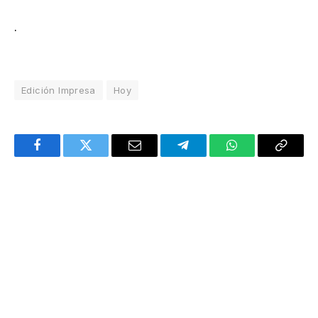
.
Edición Impresa
Hoy
Facebook
Twitter
Email
Telegram
WhatsApp
Copy
Link