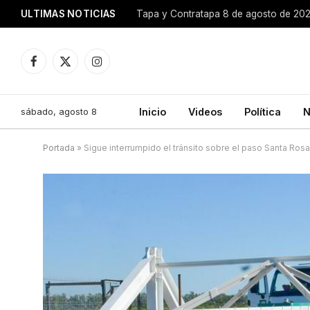
ULTIMAS NOTICIAS
Tapa y Contratapa 8 de agosto de 20
Facebook
X
Instagram
(Twitter)
sábado, agosto 8
Inicio
Videos
Política
N
Portada
»
Sigue interrumpido el tránsito sobre el paso Santa Rosa