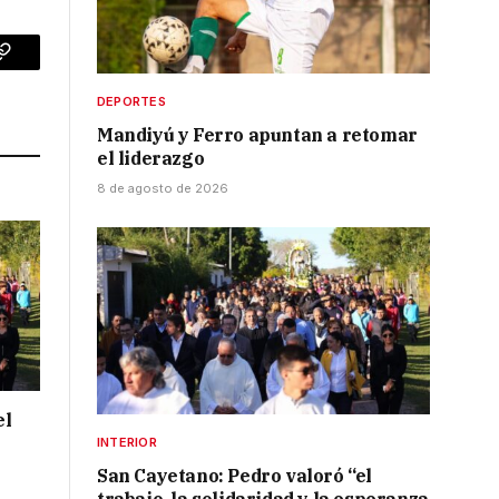
p
Copy
DEPORTES
Link
Mandiyú y Ferro apuntan a retomar
el liderazgo
8 de agosto de 2026
el
INTERIOR
San Cayetano: Pedro valoró “el