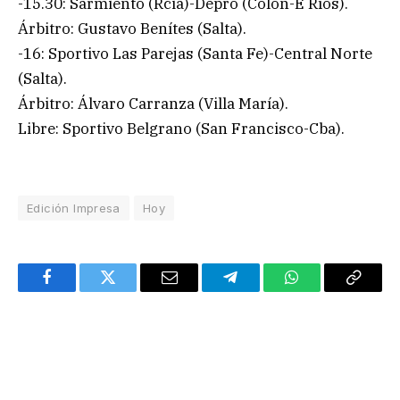
-15.30: Sarmiento (Rcia)-Depro (Colón-E Ríos).
Árbitro: Gustavo Benítes (Salta).
-16: Sportivo Las Parejas (Santa Fe)-Central Norte
(Salta).
Árbitro: Álvaro Carranza (Villa María).
Libre: Sportivo Belgrano (San Francisco-Cba).
Edición Impresa
Hoy
Facebook
Twitter
Email
Telegram
WhatsApp
Copy
Link