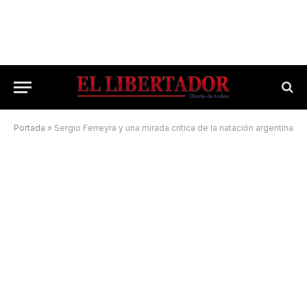
Portada
»
Sergio Ferreyra y una mirada crítica de la natación argentina