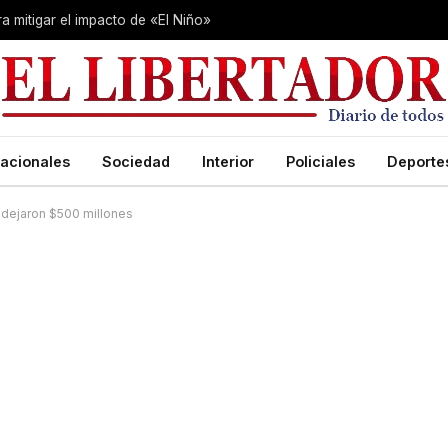
 mitigar el impacto de «El Niño»
acionales
Sociedad
Interior
Policiales
Deporte
y dejaron $500 millones