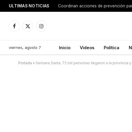
ULTIMAS NOTICIAS
Coordinan acciones de prevención para
Facebook
X
Instagram
(Twitter)
viernes, agosto 7
Inicio
Videos
Política
N
Portada
»
Semana Santa: 72 mil personas llegaron a la provincia 