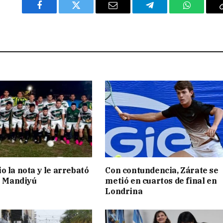
Facebook
Twitter
Email
Telegram
WhatsAp
o la nota y le arrebató
Con contundencia, Zárate se
 a Mandiyú
metió en cuartos de final en
Londrina