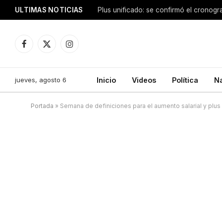
ULTIMAS NOTICIAS
Facebook
X
Instagram
(Twitter)
jueves, agosto 6
Inicio
Videos
Política
N
Portada
»
Semana de definiciones para el aumento salarial y plus