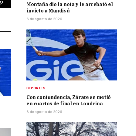
Montaña dio la nota y le arrebató el
p
Copy
invicto a Mandiyú
Link
6 de agosto de 2026
DEPORTES
Con contundencia, Zárate se metió
en cuartos de final en Londrina
6 de agosto de 2026