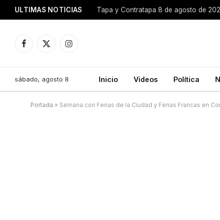
ULTIMAS NOTICIAS
Tapa y Contratapa 8 de agosto de 20
Facebook
X
Instagram
(Twitter)
sábado, agosto 8
Inicio
Videos
Política
N
Portada
»
Semana con Ferias de la Ciudad y Ferias Francas en Co