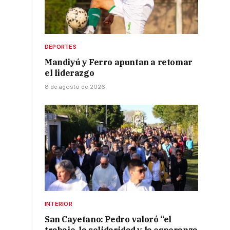
l
DEPORTES
Mandiyú y Ferro apuntan a retomar
el liderazgo
8 de agosto de 2026
INTERIOR
San Cayetano: Pedro valoró “el