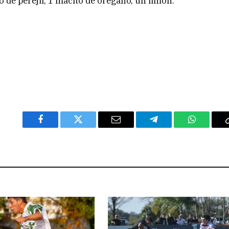
o de perejil, 1 macito de orégano, un limón.
Facebook
Twitter
Email
Telegram
WhatsAp