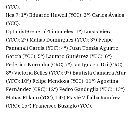
(YCC).
Ilca 7: 1°) Eduardo Huwell (YCC); 2°) Carlos Ávalos
(YCC).
Optimist-General-Timoneles: 1°) Lucas Viera
(YCC); 2°) Matías Domínguez (YCC); 3°) Felipe
Pantanali García (YCC); 4°) Juan Tomás Aguirre
García (YCC); 5°) Lautaro Gutiérrez (YCC); 6°)
Federico Noronha (CRC);7°) Ian Ignacio Dri (CRC);
8°) Victoria Selles (YCC); 9°) Bautista Gamarra Afur
(YCC); 10°) Felipe Mendoza (YCC); 11°) Agostina
Fernández (CRC); 12°) Pedro Ganduglia (YCC); 13°)
Matías Milano (YCC); 14°) Mayté Villalba Ramírez
(CRC); 15°) Francisco Buzaglo (YCC).