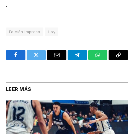
.
Edición Impresa
Hoy
Facebook
Twitter
Email
Telegram
WhatsApp
Copy
Link
LEER MÁS