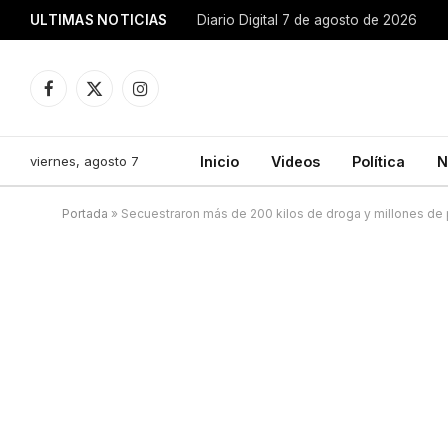
ULTIMAS NOTICIAS
Diario Digital 7 de agosto de 2026
Facebook
X
Instagram
(Twitter)
viernes, agosto 7
Inicio
Videos
Política
N
Portada
»
Secuestraron más de 200 kilos de droga y millones de 