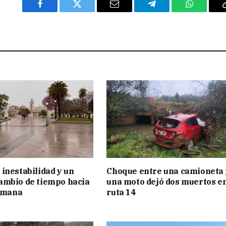
Facebook
Twitter
Email
Telegram
WhatsAp
inestabilidad y un
Choque entre una camioneta 
ambio de tiempo hacia
una moto dejó dos muertos e
semana
ruta 14