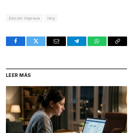
Edición Impresa
Hoy
Facebook
Twitter
Email
Telegram
WhatsApp
Copy
Link
LEER MÁS