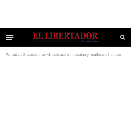
Portada
»
Secuestraron «bochitas» de cocaína y marihuana tras persecución