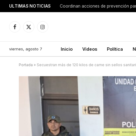
ULTIMAS NOTICIAS
Coordinan acciones de prevención para
Facebook
X
Instagram
(Twitter)
viernes, agosto 7
Inicio
Videos
Política
N
Portada
»
Secuestran más de 120 kilos de carne sin sellos sanitar