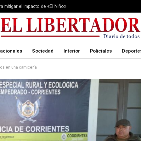
 mitigar el impacto de «El Niño»
acionales
Sociedad
Interior
Policiales
Deporte
ios en una carnicería