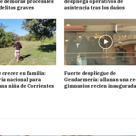
ue demoras procesales
despliega operativos de
delitos graves
asistencia tras los daños
 crecer en familia:
Fuerte despliegue de
ia nacional para
Gendarmería: allanan una re
una niña de Corrientes
gimnasios recien inaugurad