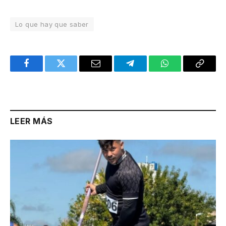
Lo que hay que saber
Facebook
Twitter
Email
Telegram
WhatsApp
Copy
Link
LEER MÁS