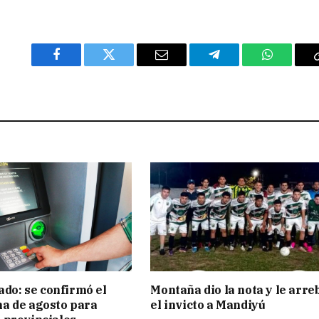
Facebook
Twitter
Email
Telegram
WhatsAp
ado: se confirmó el
Montaña dio la nota y le arre
a de agosto para
el invicto a Mandiyú