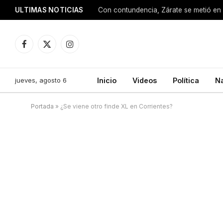
ULTIMAS NOTICIAS
Con contundencia, Zárate se metió en 
Facebook
X
Instagram
(Twitter)
jueves, agosto 6
Inicio
Videos
Política
N
Portada
»
¿Se viene otro finde XL en Corrientes?