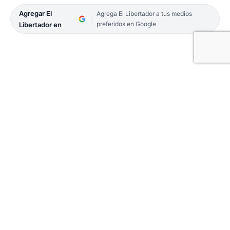
Agregar El
Agrega El Libertador a tus medios
preferidos en Google
Libertador en
Este sábado, desde las 21.30, en Curuzú Cuatiá,
por la cuarta fecha del Torneo Pre-Federal de
Básquet, el local San Martín recibe a Córdoba en lo
que será el duelo más atractivo del fin de semana
de la competencia provincial.
Por la zona 1 del Torneo Pre-Federal de Básquet, el
líder San Martín será anfitrión del escolta Club
Básquetbol Córdoba, en un juego entre invictos