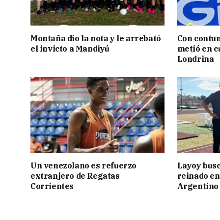
Montaña dio la nota y le arrebató
Con contun
el invicto a Mandiyú
metió en c
Londrina
Un venezolano es refuerzo
Layoy busc
extranjero de Regatas
reinado e
Corrientes
Argentino 