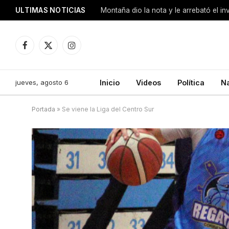
ULTIMAS NOTICIAS
Montaña dio la nota y le arrebató el i
Facebook
X
Instagram
(Twitter)
jueves, agosto 6
Inicio
Videos
Política
N
Portada
»
Se viene la Liga del Centro Sur