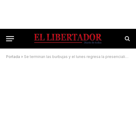
Portada
»
Se terminan las burbujas y el lunes regresa la presencialidad plena