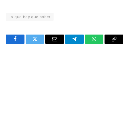
Lo que hay que saber
Facebook
Twitter
Email
Telegram
WhatsApp
Copy
Link