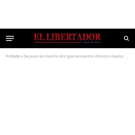
Portada
»
Se puso en marcha otro gran encuentro «Perico» Aquino en el Regatas