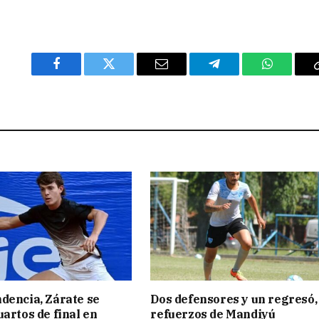
Facebook
Twitter
Email
Telegram
WhatsAp
dencia, Zárate se
Dos defensores y un regresó,
uartos de final en
refuerzos de Mandiyú