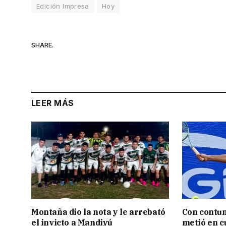
Edición Impresa
Hoy
SHARE.
LEER MÁS
Montaña dio la nota y le arrebató
Con contun
el invicto a Mandiyú
metió en c