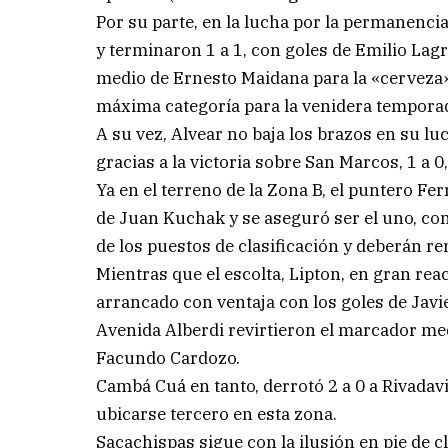
Por su parte, en la lucha por la permanenci
y terminaron 1 a 1, con goles de Emilio Lagr
medio de Ernesto Maidana para la «cerveza»
máxima categoría para la venidera tempora
A su vez, Alvear no baja los brazos en su l
gracias a la victoria sobre San Marcos, 1 a 0
Ya en el terreno de la Zona B, el puntero Fe
de Juan Kuchak y se aseguró ser el uno, c
de los puestos de clasificación y deberán re
Mientras que el escolta, Lipton, en gran rea
arrancado con ventaja con los goles de Javie
Avenida Alberdi revirtieron el marcador me
Facundo Cardozo.
Cambá Cuá en tanto, derrotó 2 a 0 a Rivadav
ubicarse tercero en esta zona.
Sacachispas sigue con la ilusión en pie de cl