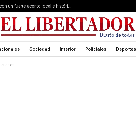
Virasoro inauguró la 7ª Feria del Libro con un fuerte acento local e histórico
acionales
Sociedad
Interior
Policiales
Deportes
 cuartos