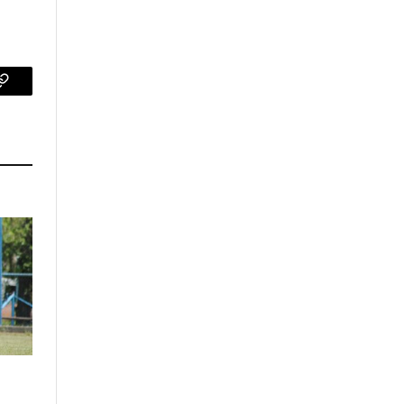
p
Copy
Link