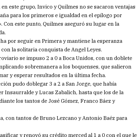
a en este grupo, Invico y Quilmes no se sacaron ventajas
aña para los primeros e igualdad en el epílogo por
. Con este punto, Quilmes aseguró su lugar en la
da.
ucha por seguir en Primera y mantiene la esperanza
, con la solitaria conquista de Angel Leyes.
rroviario se impuso 2 a 0 a Boca Unidos, con un doblete
omplicando sobremanera a los boquenses, que salieron
mar y esperar resultados en la última fecha.
cción pudo doblegar 3 a 2 a San Jorge, que había
r Insaurralde y Lucas Zabalich, hasta que los de la
diante los tantos de José Gómez, Franco Báez y
ia, con tantos de Bruno Lezcano y Antonio Baéz para
asificar y renovó su crédito merced al 1 a 0 con el que le