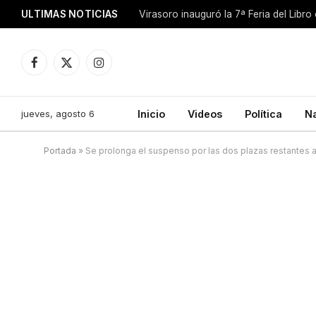
ULTIMAS NOTICIAS
Facebook
X
Instagram
(Twitter)
jueves, agosto 6
Inicio
Videos
Política
N
Portada
»
Se prolonga el suspenso por las dos plazas restantes a