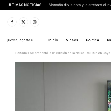
ULTIMAS NOTICIAS
Montaña dio la nota y le arrebató el i
Facebook
X
Instagram
(Twitter)
jueves, agosto 6
Inicio
Videos
Política
N
Portada
»
Se presentó la 8ª edición de la Neike Trail Run en Goya