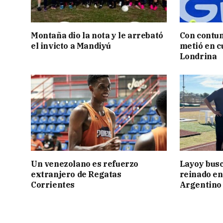
Montaña dio la nota y le arrebató
Con contun
el invicto a Mandiyú
metió en c
Londrina
Un venezolano es refuerzo
Layoy busc
extranjero de Regatas
reinado e
Corrientes
Argentino 