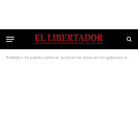
Portada
»
Se palpita carnaval: avanzan las obras en los galpones de Agrupaciones Musicales del Corsódromo