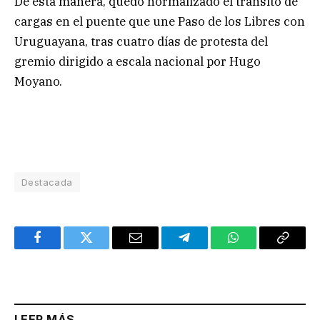
De esta manera, quedó normalizado el tránsito de
cargas en el puente que une Paso de los Libres con
Uruguayana, tras cuatro días de protesta del
gremio dirigido a escala nacional por Hugo
Moyano.
Destacada
Facebook
Twitter
Email
Telegram
WhatsApp
Copy
Link
LEER MÁS