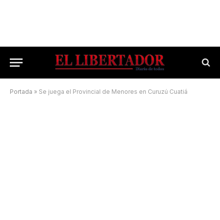
Portada
»
Se juega el Provincial de Menores en Curuzú Cuatiá