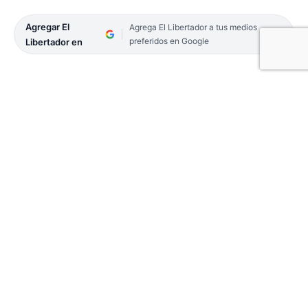
Agregar El
Agrega El Libertador a tus medios
preferidos en Google
Libertador en
GOYA. Frente al Parque Industrial goyano se
ubicará una playa de depósito y transferencia de
cargas, proyecto que fue presentado en una
conferencia virtual donde se brindaron detalles de
su funcionamiento. Este espacio pretende
descomprimir la tarea de carga y descarga que
actualmente numerosas empresas realizan en el