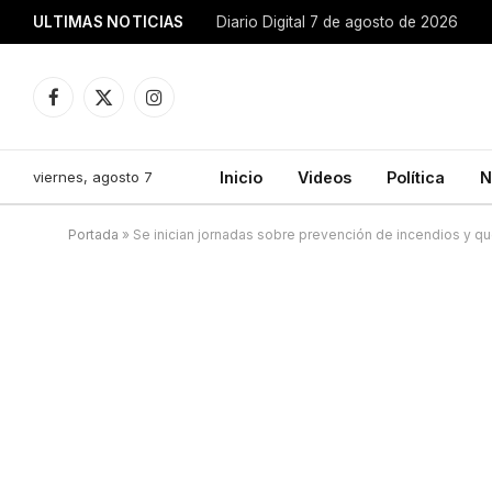
ULTIMAS NOTICIAS
Diario Digital 7 de agosto de 2026
Facebook
X
Instagram
(Twitter)
viernes, agosto 7
Inicio
Videos
Política
N
Portada
»
Se inician jornadas sobre prevención de incendios y qu