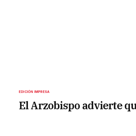
EDICIÓN IMPRESA
El Arzobispo advierte q
solucionan las crisis
8 de agosto de 2022