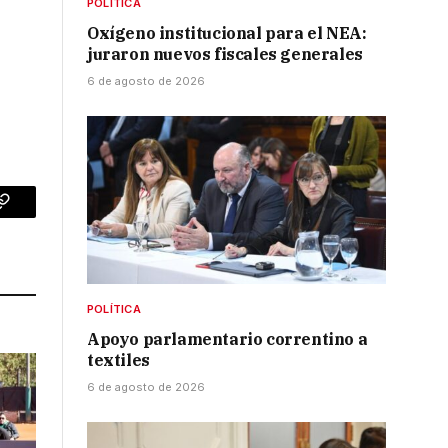
POLÍTICA
Oxígeno institucional para el NEA:
juraron nuevos fiscales generales
6 de agosto de 2026
p
Copy
Link
POLÍTICA
Apoyo parlamentario correntino a
textiles
6 de agosto de 2026