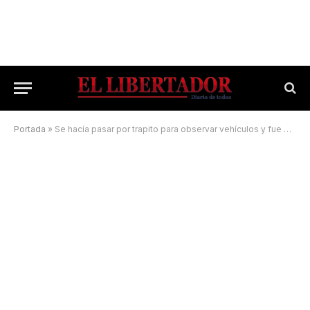
Portada
»
Se hacía pasar por trapito para observar vehículos y fue demorado