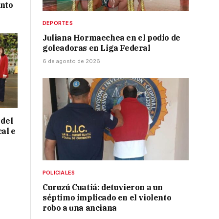
ento
DEPORTES
Juliana Hormaechea en el podio de
goleadoras en Liga Federal
6 de agosto de 2026
 del
cal e
POLICIALES
Curuzú Cuatiá: detuvieron a un
séptimo implicado en el violento
robo a una anciana