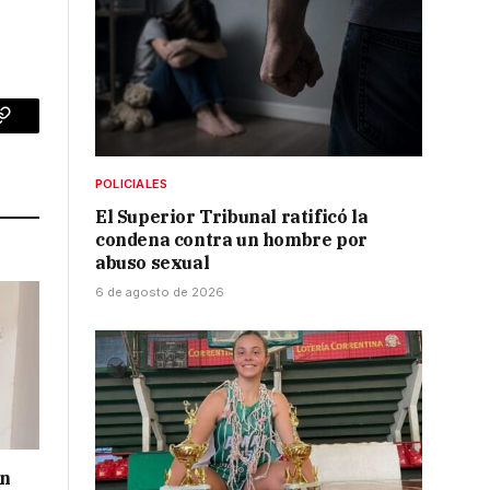
p
Copy
Link
POLICIALES
El Superior Tribunal ratificó la
condena contra un hombre por
abuso sexual
6 de agosto de 2026
un