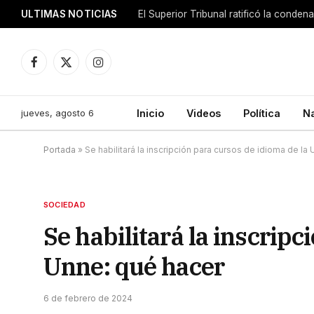
ULTIMAS NOTICIAS
El Superior Tribunal ratificó la conde
Facebook
X
Instagram
(Twitter)
jueves, agosto 6
Inicio
Videos
Política
N
Portada
»
Se habilitará la inscripción para cursos de idioma de la
SOCIEDAD
Se habilitará la inscripc
Unne: qué hacer
6 de febrero de 2024