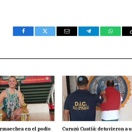
Facebook
Twitter
Email
Telegram
WhatsAp
rmaechea en el podio
Curuzú Cuatiá: detuvieron a 