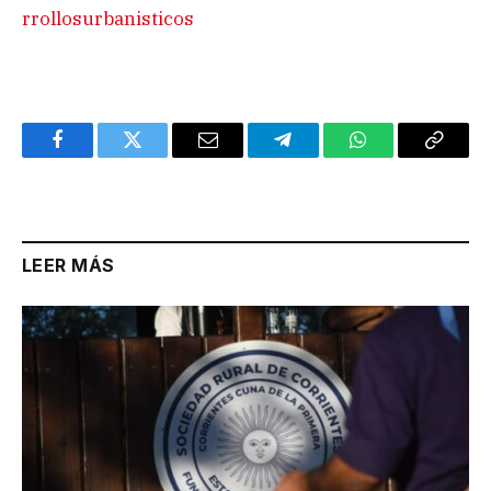
rrollosurbanisticos
Facebook
Twitter
Email
Telegram
WhatsApp
Copy
Link
LEER MÁS