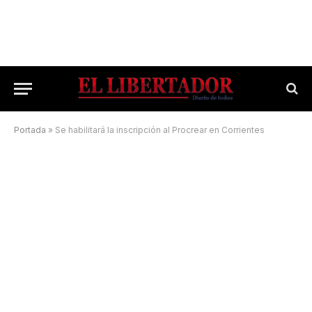
Portada
»
Se habilitará la inscripción al Procrear en Corrientes