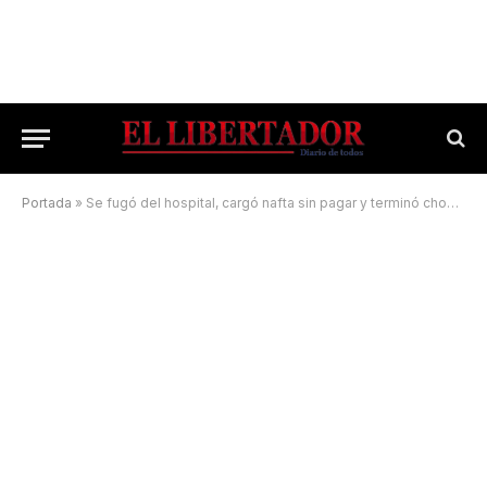
Portada
»
Se fugó del hospital, cargó nafta sin pagar y terminó chocando en Ruta Nacional 12